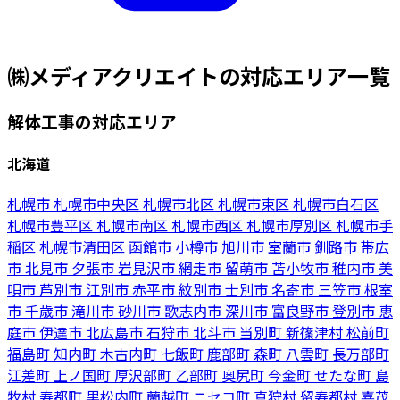
㈱メディアクリエイトの対応エリア一覧
解体工事の対応エリア
北海道
札幌市
札幌市中央区
札幌市北区
札幌市東区
札幌市白石区
札幌市豊平区
札幌市南区
札幌市西区
札幌市厚別区
札幌市手
稲区
札幌市清田区
函館市
小樽市
旭川市
室蘭市
釧路市
帯広
市
北見市
夕張市
岩見沢市
網走市
留萌市
苫小牧市
稚内市
美
唄市
芦別市
江別市
赤平市
紋別市
士別市
名寄市
三笠市
根室
市
千歳市
滝川市
砂川市
歌志内市
深川市
富良野市
登別市
恵
庭市
伊達市
北広島市
石狩市
北斗市
当別町
新篠津村
松前町
福島町
知内町
木古内町
七飯町
鹿部町
森町
八雲町
長万部町
江差町
上ノ国町
厚沢部町
乙部町
奥尻町
今金町
せたな町
島
牧村
寿都町
黒松内町
蘭越町
ニセコ町
真狩村
留寿都村
喜茂