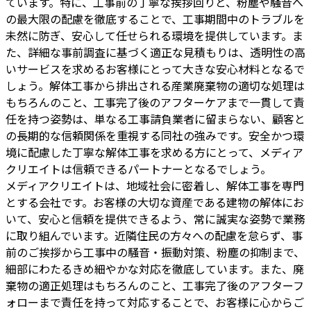
ています。特に、工事前の丁寧な挨拶回りと、粉塵や騒音へ
の最大限の配慮を徹底することで、工事期間中のトラブルを
未然に防ぎ、安心して任せられる環境を提供しています。ま
た、詳細な事前調査に基づく適正な見積もりは、透明性の高
いサービスを求めるお客様にとって大きな安心材料となるで
しょう。解体工事から排出される産業廃棄物の適切な処理は
もちろんのこと、工事完了後のアフターケアまで一貫して責
任を持つ姿勢は、単なる工事請負業者に留まらない、顧客と
の長期的な信頼関係を重視する同社の強みです。安全かつ環
境に配慮した丁寧な解体工事を求める方にとって、メディア
クリエイトは信頼できるパートナーとなるでしょう。
メディアクリエイトは、地域社会に密着し、解体工事を専門
とする会社です。お客様の大切な資産である建物の解体にお
いて、安心と信頼を提供できるよう、常に誠実な姿勢で業務
に取り組んでいます。近隣住民の方々への配慮を怠らず、事
前のご挨拶から工事中の騒音・振動対策、粉塵の抑制まで、
細部にわたるきめ細やかな対応を徹底しています。また、廃
棄物の適正処理はもちろんのこと、工事完了後のアフターフ
ォローまで責任を持って対応することで、お客様に心からご