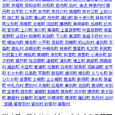
別町
京極町
倶知安町
共和町
岩内町
泊村_後志
神恵内村
積
丹町
古平町
仁木町
余市町
赤井川村
南幌町
奈井江町
上砂川
町
由仁町
長沼町
栗山町
月形町
浦臼町
新十津川町
妹背牛町
秩父別町
雨竜町
北竜町
沼田町
鷹栖町
東神楽町
当麻町
比布
町
愛別町
上川町
東川町
美瑛町
上富良野町
中富良野町
南富
良野町
占冠村
和寒町
剣淵町
下川町
美深町
音威子府村
中川
町
幌加内町
増毛町
小平町
苫前町
羽幌町
初山別村
遠別町
天
塩町
猿払村
浜頓別町
中頓別町
枝幸町
豊富町
礼文町
利尻町
利尻富士町
幌延町
美幌町
津別町
斜里町
清里町
小清水町
訓
子府町
置戸町
佐呂間町
遠軽町
湧別町
滝上町
興部町
西興部
村
雄武町
大空町
豊浦町
壮瞥町
白老町
厚真町
洞爺湖町
安平
町
むかわ町
日高町
平取町
新冠町
浦河町
様似町
えりも町
新
ひだか町
音更町
士幌町
上士幌町
鹿追町
新得町
清水町
芽室
町
中札内村
更別村
大樹町
広尾町
幕別町
池田町
豊頃町
本別
町
足寄町
陸別町
浦幌町
釧路町
厚岸町
浜中町
標茶町
弟子屈
町
鶴居村
白糠町
別海町
中標津町
標津町
羅臼町
色丹村
泊村
_釧路
留夜別村
留別村
紗那村
蘂取村