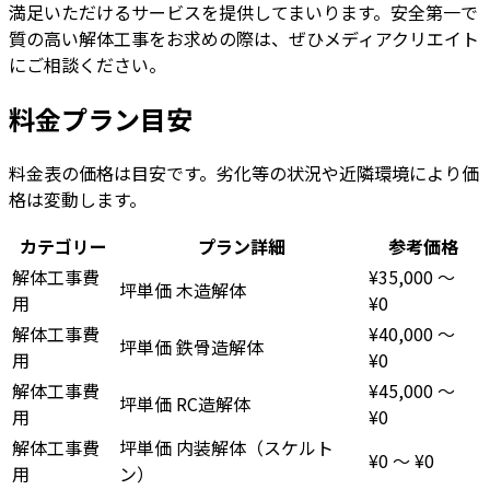
満足いただけるサービスを提供してまいります。安全第一で
質の高い解体工事をお求めの際は、ぜひメディアクリエイト
にご相談ください。
料金プラン目安
料金表の価格は目安です。劣化等の状況や近隣環境により価
格は変動します。
カテゴリー
プラン詳細
参考価格
解体工事費
¥35,000
〜
坪単価
木造解体
用
¥0
解体工事費
¥40,000
〜
坪単価
鉄骨造解体
用
¥0
解体工事費
¥45,000
〜
坪単価
RC造解体
用
¥0
解体工事費
坪単価
内装解体（スケルト
¥0
〜
¥0
用
ン）