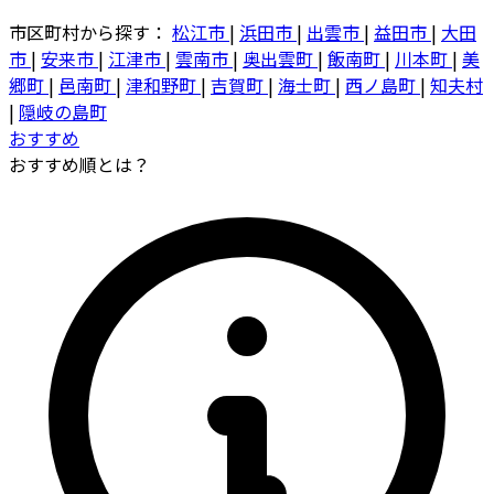
市区町村から探す：
松江市
|
浜田市
|
出雲市
|
益田市
|
大田
市
|
安来市
|
江津市
|
雲南市
|
奥出雲町
|
飯南町
|
川本町
|
美
郷町
|
邑南町
|
津和野町
|
吉賀町
|
海士町
|
西ノ島町
|
知夫村
|
隠岐の島町
おすすめ
おすすめ順とは？