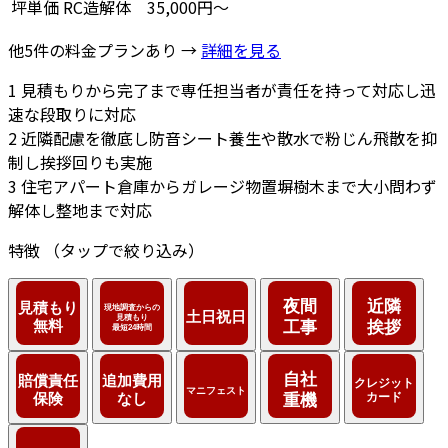
坪単価
RC造解体
35,000円～
他5件の料金プランあり →
詳細を見る
1
見積もりから完了まで専任担当者が責任を持って対応し迅
速な段取りに対応
2
近隣配慮を徹底し防音シート養生や散水で粉じん飛散を抑
制し挨拶回りも実施
3
住宅アパート倉庫からガレージ物置塀樹木まで大小問わず
解体し整地まで対応
特徴
（タップで絞り込み）