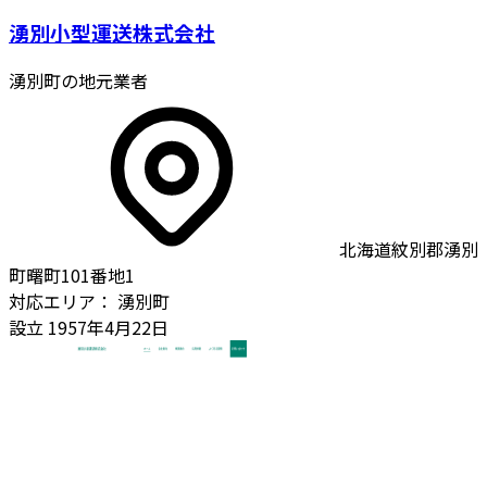
湧別小型運送株式会社
湧別町の地元業者
北海道紋別郡湧別
町曙町101番地1
対応エリア：
湧別町
設立
1957年4月22日