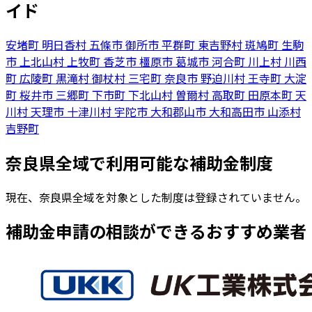
イド
安堵町
明日香村
五條市
御所市
平群町
東吉野村
斑鳩町
生駒
市
上北山村
上牧町
香芝市
橿原市
葛城市
河合町
川上村
川西
町
広陵町
黒滝村
御杖村
三宅町
奈良市
野迫川村
王寺町
大淀
町
桜井市
三郷町
下市町
下北山村
曽爾村
高取町
田原本町
天
川村
天理市
十津川村
宇陀市
大和郡山市
大和高田市
山添村
吉野町
奈良県全域で利用可能な補助金制度
現在、奈良県全域を対象とした制度は登録されていません。
補助金申請の相談ができるおすすめ業者