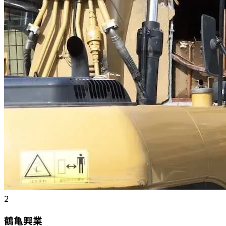
2
鶴亀興業