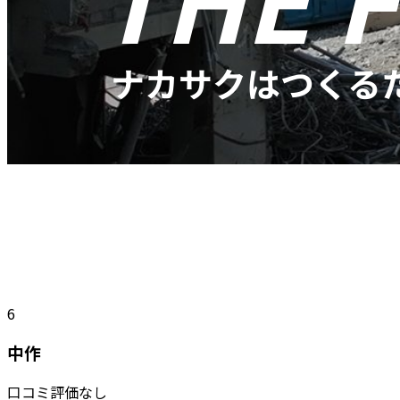
6
中作
口コミ評価なし