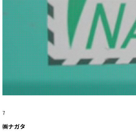
7
㈱ナガタ