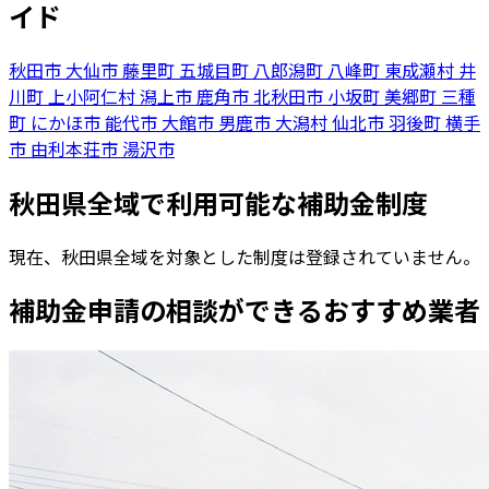
イド
秋田市
大仙市
藤里町
五城目町
八郎潟町
八峰町
東成瀬村
井
川町
上小阿仁村
潟上市
鹿角市
北秋田市
小坂町
美郷町
三種
町
にかほ市
能代市
大館市
男鹿市
大潟村
仙北市
羽後町
横手
市
由利本荘市
湯沢市
秋田県全域で利用可能な補助金制度
現在、秋田県全域を対象とした制度は登録されていません。
補助金申請の相談ができるおすすめ業者