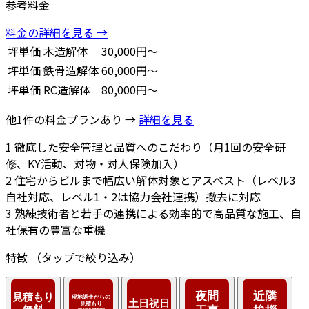
参考料金
料金の詳細を見る →
坪単価
木造解体
30,000円～
坪単価
鉄骨造解体
60,000円～
坪単価
RC造解体
80,000円～
他1件の料金プランあり →
詳細を見る
1
徹底した安全管理と品質へのこだわり（月1回の安全研
修、KY活動、対物・対人保険加入）
2
住宅からビルまで幅広い解体対象とアスベスト（レベル3
自社対応、レベル1・2は協力会社連携）撤去に対応
3
熟練技術者と若手の連携による効率的で高品質な施工、自
社保有の豊富な重機
特徴
（タップで絞り込み）