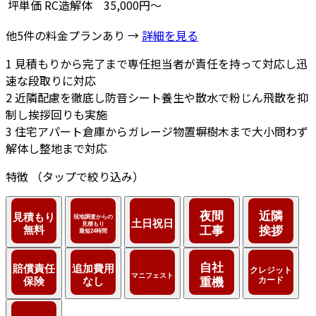
坪単価
RC造解体
35,000円～
他5件の料金プランあり →
詳細を見る
1
見積もりから完了まで専任担当者が責任を持って対応し迅
速な段取りに対応
2
近隣配慮を徹底し防音シート養生や散水で粉じん飛散を抑
制し挨拶回りも実施
3
住宅アパート倉庫からガレージ物置塀樹木まで大小問わず
解体し整地まで対応
特徴
（タップで絞り込み）