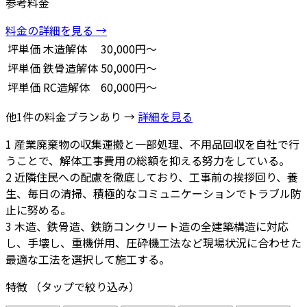
参考料金
料金の詳細を見る →
坪単価
木造解体
30,000円～
坪単価
鉄骨造解体
50,000円～
坪単価
RC造解体
60,000円～
他1件の料金プランあり →
詳細を見る
1
産業廃棄物の収集運搬と一部処理、不用品回収を自社で行
うことで、解体工事費用の総額を抑える努力をしている。
2
近隣住民への配慮を徹底しており、工事前の挨拶回り、養
生、毎日の清掃、積極的なコミュニケーションでトラブル防
止に努める。
3
木造、鉄骨造、鉄筋コンクリート造の全建築構造に対応
し、手壊し、重機併用、圧砕機工法など現場状況に合わせた
最適な工法を選択して施工する。
特徴
（タップで絞り込み）