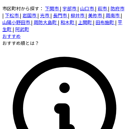
市区町村から探す：
下関市
|
宇部市
|
山口市
|
萩市
|
防府市
|
下松市
|
岩国市
|
光市
|
長門市
|
柳井市
|
美祢市
|
周南市
|
山陽小野田市
|
周防大島町
|
和木町
|
上関町
|
田布施町
|
平
生町
|
阿武町
おすすめ
おすすめ順とは？