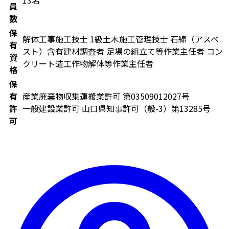
13名
員
数
保
解体工事施工技士
1級土木施工管理技士
石綿（アスベ
有
スト）含有建材調査者
足場の組立て等作業主任者
コン
資
クリート造工作物解体等作業主任者
格
保
有
産業廃棄物収集運搬業許可
第03509012027号
許
一般建設業許可
山口県知事許可（般-3）第13285号
可