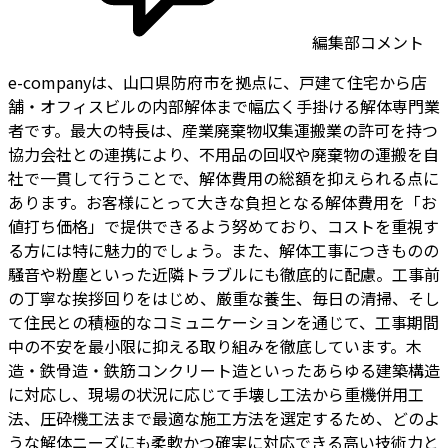
編集部コメント
e-companyは、山口県防府市を拠点に、戸建て住宅から店
舗・オフィスビルの内部解体まで幅広く手掛ける解体専門業
者です。最大の特長は、産業廃棄物収集運搬業の許可を持つ
協力会社との連携により、不用品の回収や廃棄物の運搬を自
社で一貫して行うことで、解体費用の総額を抑えられる点に
あります。お客様にとって大きな負担となる解体費用を「お
値打ち価格」で提供できるよう努めており、コストを重視す
る方には特に魅力的でしょう。また、解体工事につきものの
騒音や粉塵といった近隣トラブルにも徹底的に配慮。工事前
の丁寧な挨拶回りをはじめ、厳重な養生、毎日の清掃、そし
て住民との積極的なコミュニケーションを通じて、工事期間
中の不安を最小限に抑える取り組みを徹底しています。木
造・鉄骨造・鉄筋コンクリート造といったあらゆる建築構造
に対応し、現場の状況に応じて手壊し工法から重機併用工
法、圧砕機工法まで最適な施工方法を選定するため、どのよ
うな解体ニーズにも柔軟かつ確実に対応できる高い技術力と