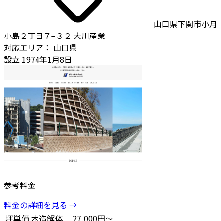
山口県下関市小月
小島２丁目７−３２ 大川産業
対応エリア：
山口県
設立
1974年1月8日
参考料金
料金の詳細を見る →
坪単価
木造解体
27,000円～