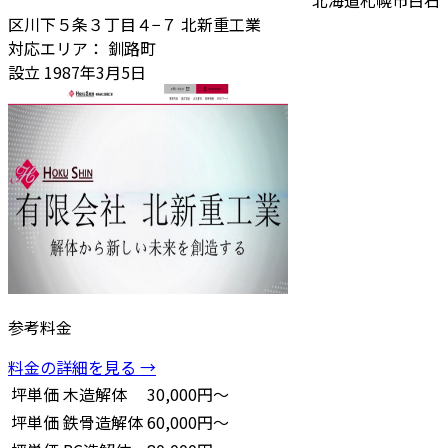
北海道札幌市白石
区川下５条３丁目４−７ 北新重工業
対応エリア：
釧路町
設立
1987年3月5日
参考料金
料金の詳細を見る →
坪単価
木造解体
30,000円～
坪単価
鉄骨造解体
60,000円～