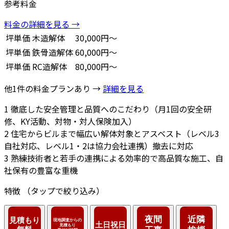
参考料金
料金の詳細を見る →
坪単価
木造解体
30,000円～
坪単価
鉄骨造解体
60,000円～
坪単価
RC造解体
80,000円～
他1件の料金プランあり →
詳細を見る
1
徹底した安全管理と品質へのこだわり（月1回の安全研
修、KY活動、対物・対人保険加入）
2
住宅からビルまで幅広い解体対象とアスベスト（レベル3
自社対応、レベル1・2は協力会社連携）撤去に対応
3
熟練技術者と若手の連携による効率的で高品質な施工、自
社保有の豊富な重機
特徴
（タップで絞り込み）