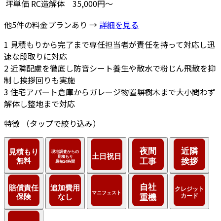
坪単価
RC造解体
35,000円～
他5件の料金プランあり →
詳細を見る
1
見積もりから完了まで専任担当者が責任を持って対応し迅
速な段取りに対応
2
近隣配慮を徹底し防音シート養生や散水で粉じん飛散を抑
制し挨拶回りも実施
3
住宅アパート倉庫からガレージ物置塀樹木まで大小問わず
解体し整地まで対応
特徴
（タップで絞り込み）