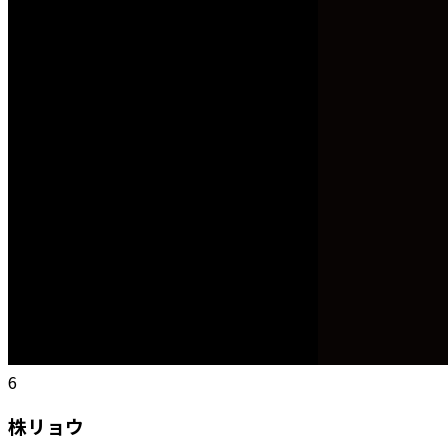
6
株リョウ