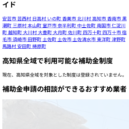
イド
安芸市
芸西村
日高村
いの町
香美市
北川村
高知市
香南市
黒
潮町
三原村
本山町
室戸市
奈半利町
中土佐町
南国市
仁淀川
町
越知町
大川村
大豊町
大月町
佐川町
四万十町
四万十市
宿
毛市
須崎市
田野町
土佐町
土佐市
土佐清水市
東洋町
津野町
馬路村
安田町
梼原町
高知県全域で利用可能な補助金制度
現在、高知県全域を対象とした制度は登録されていません。
補助金申請の相談ができるおすすめ業者