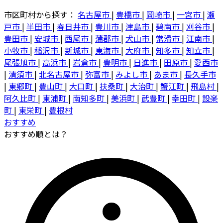
市区町村から探す：
名古屋市
|
豊橋市
|
岡崎市
|
一宮市
|
瀬
戸市
|
半田市
|
春日井市
|
豊川市
|
津島市
|
碧南市
|
刈谷市
|
豊田市
|
安城市
|
西尾市
|
蒲郡市
|
犬山市
|
常滑市
|
江南市
|
小牧市
|
稲沢市
|
新城市
|
東海市
|
大府市
|
知多市
|
知立市
|
尾張旭市
|
高浜市
|
岩倉市
|
豊明市
|
日進市
|
田原市
|
愛西市
|
清須市
|
北名古屋市
|
弥富市
|
みよし市
|
あま市
|
長久手市
|
東郷町
|
豊山町
|
大口町
|
扶桑町
|
大治町
|
蟹江町
|
飛島村
|
阿久比町
|
東浦町
|
南知多町
|
美浜町
|
武豊町
|
幸田町
|
設楽
町
|
東栄町
|
豊根村
おすすめ
おすすめ順とは？