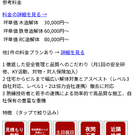
参考料金
料金の詳細を見る →
坪単価
木造解体
30,000円～
坪単価
鉄骨造解体
60,000円～
坪単価
RC造解体
80,000円～
他1件の料金プランあり →
詳細を見る
1
徹底した安全管理と品質へのこだわり（月1回の安全研
修、KY活動、対物・対人保険加入）
2
住宅からビルまで幅広い解体対象とアスベスト（レベル3
自社対応、レベル1・2は協力会社連携）撤去に対応
3
熟練技術者と若手の連携による効率的で高品質な施工、自
社保有の豊富な重機
特徴
（タップで絞り込み）