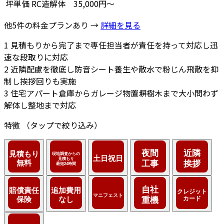
坪単価
RC造解体
35,000円～
他5件の料金プランあり →
詳細を見る
1
見積もりから完了まで専任担当者が責任を持って対応し迅
速な段取りに対応
2
近隣配慮を徹底し防音シート養生や散水で粉じん飛散を抑
制し挨拶回りも実施
3
住宅アパート倉庫からガレージ物置塀樹木まで大小問わず
解体し整地まで対応
特徴
（タップで絞り込み）