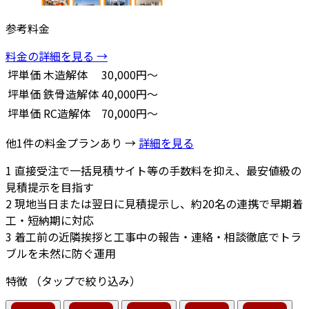
参考料金
料金の詳細を見る →
坪単価
木造解体
30,000円～
坪単価
鉄骨造解体
40,000円～
坪単価
RC造解体
70,000円～
他1件の料金プランあり →
詳細を見る
1
直接受注で一括見積サイト等の手数料を抑え、最安値級の
見積提示を目指す
2
現地当日または翌日に見積提示し、約20名の連携で早期着
工・短納期に対応
3
着工前の近隣挨拶と工事中の報告・連絡・相談徹底でトラ
ブルを未然に防ぐ運用
特徴
（タップで絞り込み）