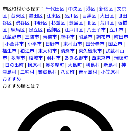
市区町村から探す：
千代田区
|
中央区
|
港区
|
新宿区
|
文京
区
|
台東区
|
墨田区
|
江東区
|
品川区
|
目黒区
|
大田区
|
世田
谷区
|
渋谷区
|
中野区
|
杉並区
|
豊島区
|
北区
|
荒川区
|
板橋
区
|
練馬区
|
足立区
|
葛飾区
|
江戸川区
|
八王子市
|
立川市
|
武蔵野市
|
三鷹市
|
青梅市
|
府中市
|
昭島市
|
調布市
|
町田市
|
小金井市
|
小平市
|
日野市
|
東村山市
|
国分寺市
|
国立市
|
福生市
|
狛江市
|
東大和市
|
清瀬市
|
東久留米市
|
武蔵村山
市
|
多摩市
|
稲城市
|
羽村市
|
あきる野市
|
西東京市
|
瑞穂町
|
日の出町
|
檜原村
|
奥多摩町
|
大島町
|
利島村
|
新島村
|
神
津島村
|
三宅村
|
御蔵島村
|
八丈町
|
青ヶ島村
|
小笠原村
おすすめ
おすすめ順とは？