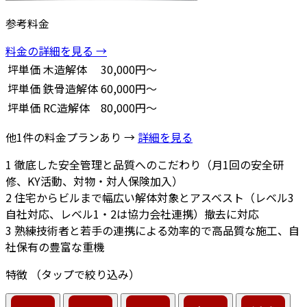
参考料金
料金の詳細を見る →
坪単価
木造解体
30,000円～
坪単価
鉄骨造解体
60,000円～
坪単価
RC造解体
80,000円～
他1件の料金プランあり →
詳細を見る
1
徹底した安全管理と品質へのこだわり（月1回の安全研
修、KY活動、対物・対人保険加入）
2
住宅からビルまで幅広い解体対象とアスベスト（レベル3
自社対応、レベル1・2は協力会社連携）撤去に対応
3
熟練技術者と若手の連携による効率的で高品質な施工、自
社保有の豊富な重機
特徴
（タップで絞り込み）