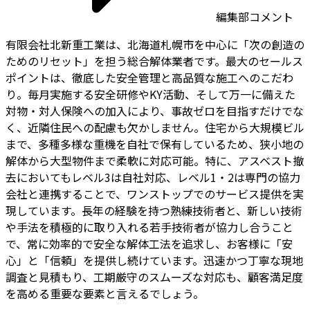
編集部コメント
有限会社北新重工業は、北海道札幌市を中心に「次の創造の
ためのリセット」を担う総合解体業者です。最大のセールス
ポイントは、徹底した安全管理と高品質な施工へのこだわ
り。毎月実施する安全研修やKY活動、そして万一に備えた
対物・対人保険への加入により、事故ゼロを目指すだけでな
く、近隣住民への配慮も欠かしません。住宅から大規模ビル
まで、多種多様な重機を自社で保有しているため、狭小地の
解体から大型物件まで柔軟に対応可能。特に、アスベスト撤
去においてもレベル3は自社対応、レベル1・2は専門の協力
会社と連携することで、ワンストップでのサービス提供を実
現しています。長年の経験を持つ熟練技術者と、新しい技術
や手法を積極的に取り入れる若手技術者が協力し合うこと
で、常に効率的で安全な解体工法を追求し、お客様に「安
心」と「信頼」を提供し続けています。迅速かつ丁寧な現地
調査と見積もり、工期厳守のスムーズな対応も、顧客満足度
を高める重要な要素と言えるでしょう。