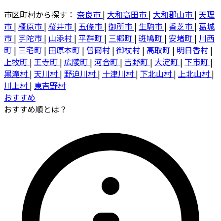
市区町村から探す：
奈良市
|
大和高田市
|
大和郡山市
|
天理
市
|
橿原市
|
桜井市
|
五條市
|
御所市
|
生駒市
|
香芝市
|
葛城
市
|
宇陀市
|
山添村
|
平群町
|
三郷町
|
斑鳩町
|
安堵町
|
川西
町
|
三宅町
|
田原本町
|
曽爾村
|
御杖村
|
高取町
|
明日香村
|
上牧町
|
王寺町
|
広陵町
|
河合町
|
吉野町
|
大淀町
|
下市町
|
黒滝村
|
天川村
|
野迫川村
|
十津川村
|
下北山村
|
上北山村
|
川上村
|
東吉野村
おすすめ
おすすめ順とは？