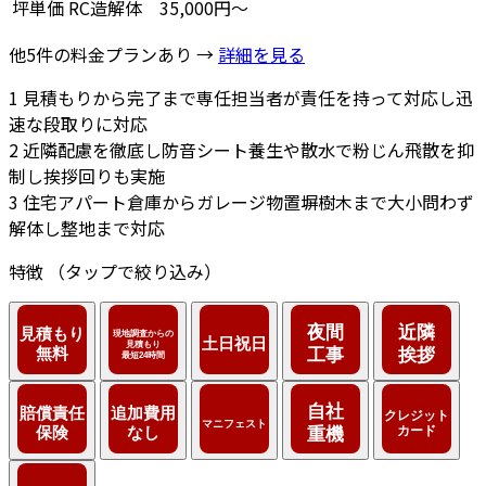
坪単価
RC造解体
35,000円～
他5件の料金プランあり →
詳細を見る
1
見積もりから完了まで専任担当者が責任を持って対応し迅
速な段取りに対応
2
近隣配慮を徹底し防音シート養生や散水で粉じん飛散を抑
制し挨拶回りも実施
3
住宅アパート倉庫からガレージ物置塀樹木まで大小問わず
解体し整地まで対応
特徴
（タップで絞り込み）