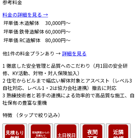
参考料金
料金の詳細を見る →
坪単価
木造解体
30,000円～
坪単価
鉄骨造解体
60,000円～
坪単価
RC造解体
80,000円～
他1件の料金プランあり →
詳細を見る
1
徹底した安全管理と品質へのこだわり（月1回の安全研
修、KY活動、対物・対人保険加入）
2
住宅からビルまで幅広い解体対象とアスベスト（レベル3
自社対応、レベル1・2は協力会社連携）撤去に対応
3
熟練技術者と若手の連携による効率的で高品質な施工、自
社保有の豊富な重機
特徴
（タップで絞り込み）