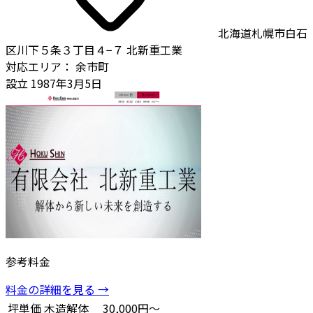
北海道札幌市白石
区川下５条３丁目４−７ 北新重工業
対応エリア：
余市町
設立
1987年3月5日
参考料金
料金の詳細を見る →
坪単価
木造解体
30,000円～