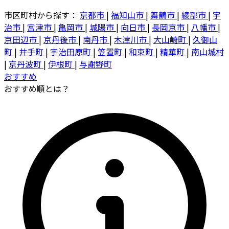
市区町村から探す：
京都市
|
福知山市
|
舞鶴市
|
綾部市
|
宇
治市
|
宮津市
|
亀岡市
|
城陽市
|
向日市
|
長岡京市
|
八幡市
|
京田辺市
|
京丹後市
|
南丹市
|
木津川市
|
大山崎町
|
久御山
町
|
井手町
|
宇治田原町
|
笠置町
|
和束町
|
精華町
|
南山城村
|
京丹波町
|
伊根町
|
与謝野町
おすすめ
おすすめ順とは？