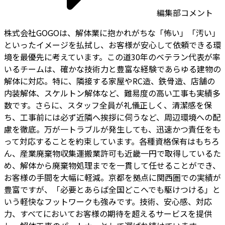
編集部コメント
株式会社GOGOは、解体業に抱かれがちな「怖い」「汚い」
といったイメージを払拭し、お客様が安心して依頼できる環
境を最優先に考えています。この道30年のベテラン代表が率
いるチームは、確かな技術力と豊富な経験であらゆる建物の
解体に対応。特に、隣接する家屋やRC造、鉄骨造、店舗の
内装解体、スケルトン解体など、難易度の高い工事も実績多
数です。さらに、スタッフ全員が礼儀正しく、清潔感を保
ち、工事前には必ず近隣へ挨拶に伺うなど、周辺環境への配
慮を徹底。万が一トラブルが発生しても、迅速かつ責任をも
って対応することを約束しています。各種資格保有はもちろ
ん、産業廃棄物収集運搬業許可も近畿一円で取得しているた
め、解体から廃棄物処理までを一貫して任せることができ、
お客様の手間を大幅に軽減。京都を拠点に関西圏での実績が
豊富ですが、「必要とあらば全国どこへでも駆けつける」と
いう軽快なフットワークも強みです。技術、安心感、対応
力、すべてにおいてお客様の期待を超えるサービスを提供