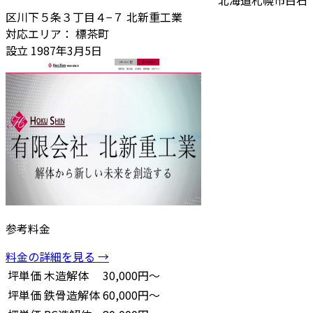
北海道札幌市白石
区川下５条３丁目４−７ 北新重工業
対応エリア：
標茶町
設立
1987年3月5日
参考料金
料金の詳細を見る →
坪単価
木造解体
30,000円～
坪単価
鉄骨造解体
60,000円～