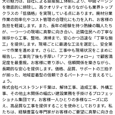
大の魅力は、自社による直接施工体制により、中間マージン
を徹底的に排除し、高クオリティでありながらも業界トップ
クラスの「低価格」を実現している点にあります。廃材分業
作業の効率化やコスト管理の合理化にも力を入れ、お客様の
負担を軽減します。また、長年の経験を持つ熟練の職人たち
が、一つ一つの現場に真摯に向き合い、近隣住民への丁寧な
挨拶から工事、整地、清掃まで、安心かつ迅速な「丁寧な施
工」を提供します。現場ごとに最適な工法を選定し、安全第
一で作業を進めます。さらに、工事中も現場状況をこまめに
報告し、工事完了後も手厚い「アフターフォロー」で顧客満
足度を最重視。お客様に寄り添い、信頼関係を築きながら、
長期的な安心を提供します。価格、品質、サポートの三拍子
が揃った、地域密着型の信頼できるパートナーと言えるでし
ょう。
株式会社べストランド千葉は、解体工事、造成工事、外構工
事、その他土木関係の幅広い建設業務を手掛けるプロフェッ
ショナル集団です。お客様一人ひとりの多様なニーズに応
え、高品質な工事を提供することを使命としております。私
たちは、経験豊富な専門家がお客様のご要望に真摯に向き合