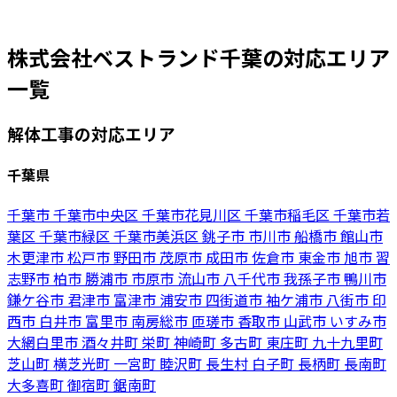
株式会社ベストランド千葉の対応エリア
一覧
解体工事の対応エリア
千葉県
千葉市
千葉市中央区
千葉市花見川区
千葉市稲毛区
千葉市若
葉区
千葉市緑区
千葉市美浜区
銚子市
市川市
船橋市
館山市
木更津市
松戸市
野田市
茂原市
成田市
佐倉市
東金市
旭市
習
志野市
柏市
勝浦市
市原市
流山市
八千代市
我孫子市
鴨川市
鎌ケ谷市
君津市
富津市
浦安市
四街道市
袖ケ浦市
八街市
印
西市
白井市
富里市
南房総市
匝瑳市
香取市
山武市
いすみ市
大網白里市
酒々井町
栄町
神崎町
多古町
東庄町
九十九里町
芝山町
横芝光町
一宮町
睦沢町
長生村
白子町
長柄町
長南町
大多喜町
御宿町
鋸南町