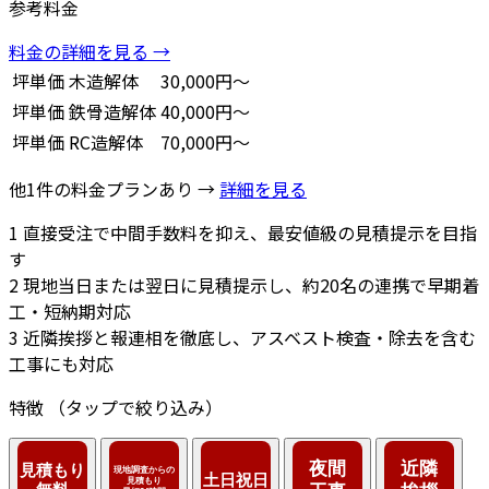
参考料金
料金の詳細を見る →
坪単価
木造解体
30,000円～
坪単価
鉄骨造解体
40,000円～
坪単価
RC造解体
70,000円～
他1件の料金プランあり →
詳細を見る
1
直接受注で中間手数料を抑え、最安値級の見積提示を目指
す
2
現地当日または翌日に見積提示し、約20名の連携で早期着
工・短納期対応
3
近隣挨拶と報連相を徹底し、アスベスト検査・除去を含む
工事にも対応
特徴
（タップで絞り込み）