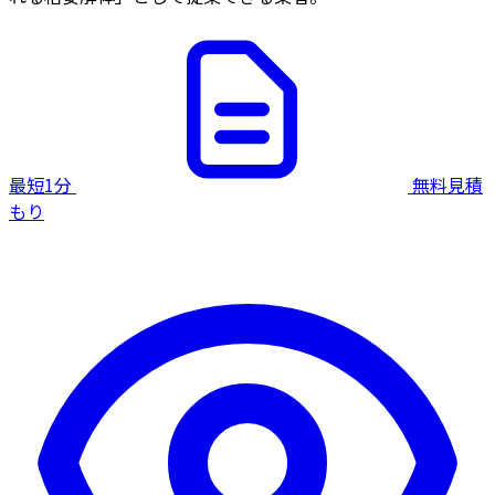
最短1分
無料見積
もり