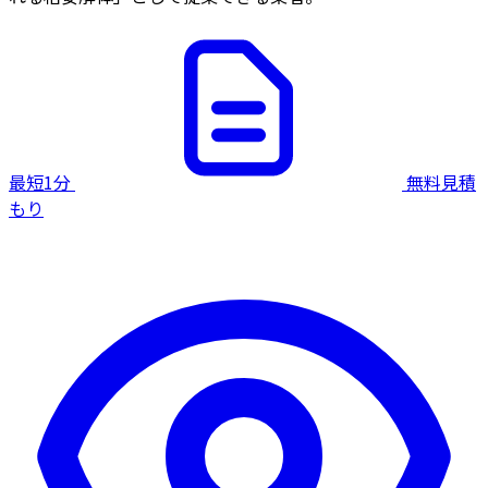
最短1分
無料見積
もり