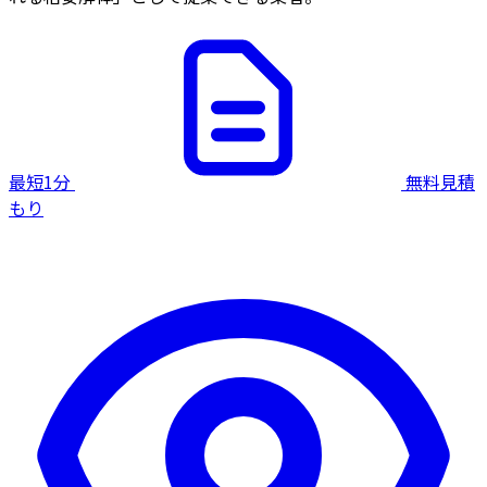
最短1分
無料見積
もり