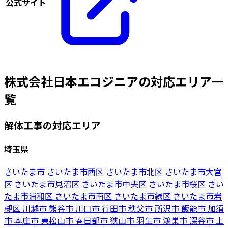
公式サイト
株式会社日本エコジニアの対応エリア一
覧
解体工事の対応エリア
埼玉県
さいたま市
さいたま市西区
さいたま市北区
さいたま市大宮
区
さいたま市見沼区
さいたま市中央区
さいたま市桜区
さい
たま市浦和区
さいたま市南区
さいたま市緑区
さいたま市岩
槻区
川越市
熊谷市
川口市
行田市
秩父市
所沢市
飯能市
加須
市
本庄市
東松山市
春日部市
狭山市
羽生市
鴻巣市
深谷市
上