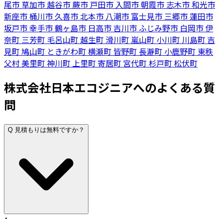
尾市
草加市
越谷市
蕨市
戸田市
入間市
朝霞市
志木市
和光市
新座市
桶川市
久喜市
北本市
八潮市
富士見市
三郷市
蓮田市
坂戸市
幸手市
鶴ヶ島市
日高市
吉川市
ふじみ野市
白岡市
伊
奈町
三芳町
毛呂山町
越生町
滑川町
嵐山町
小川町
川島町
吉
見町
鳩山町
ときがわ町
横瀬町
皆野町
長瀞町
小鹿野町
東秩
父村
美里町
神川町
上里町
寄居町
宮代町
杉戸町
松伏町
株式会社日本エコジニアへのよくある質
問
Q
見積もりは無料ですか？