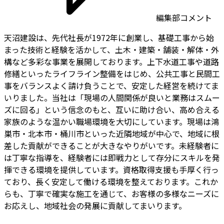
編集部コメント
天沼建設は、先代社長が1972年に創業し、基礎工事から始
まった技術と経験を活かして、土木・建築・舗装・解体・外
構など多彩な事業を展開しております。上下水道工事や道路
修繕といったライフライン整備をはじめ、公共工事と民間工
事をバランスよく請け負うことで、安定した経営を続けてま
いりました。当社は「現場の人間関係が良いと業務はスムー
ズに回る」という信念のもと、互いに助け合い、高め合える
家族のような温かい職場環境を大切にしています。現場は鴻
巣市・北本市・桶川市といった近隣地域が中心で、地域に根
差した貢献ができることが大きなやりがいです。未経験者に
は丁寧な指導を、経験者には即戦力として存分にスキルを発
揮できる環境を提供しています。資格取得支援も手厚く行っ
ており、長く安定して働ける環境を整えております。これか
らも、丁寧で確実な施工を通じて、お客様の多様なニーズに
お応えし、地域社会の発展に貢献してまいります。