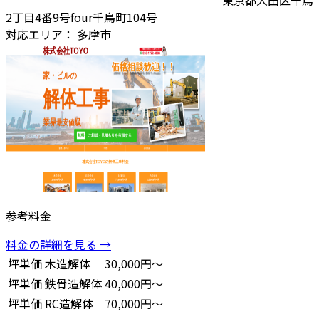
2丁目4番9号four千鳥町104号
対応エリア：
多摩市
参考料金
料金の詳細を見る →
坪単価
木造解体
30,000円～
坪単価
鉄骨造解体
40,000円～
坪単価
RC造解体
70,000円～