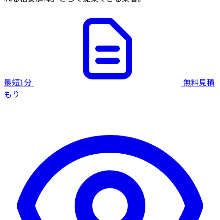
最短1分
無料見積
もり