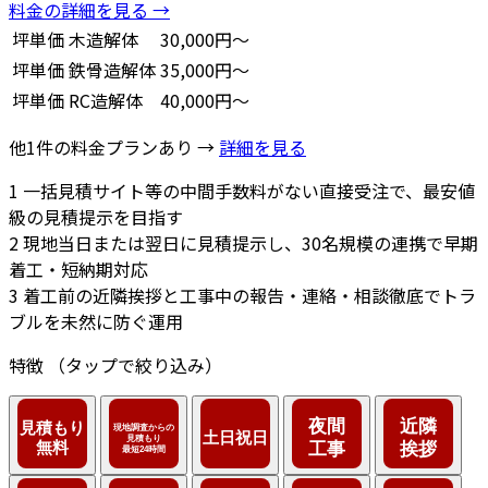
料金の詳細を見る →
坪単価
木造解体
30,000円～
坪単価
鉄骨造解体
35,000円～
坪単価
RC造解体
40,000円～
他1件の料金プランあり →
詳細を見る
1
一括見積サイト等の中間手数料がない直接受注で、最安値
級の見積提示を目指す
2
現地当日または翌日に見積提示し、30名規模の連携で早期
着工・短納期対応
3
着工前の近隣挨拶と工事中の報告・連絡・相談徹底でトラ
ブルを未然に防ぐ運用
特徴
（タップで絞り込み）