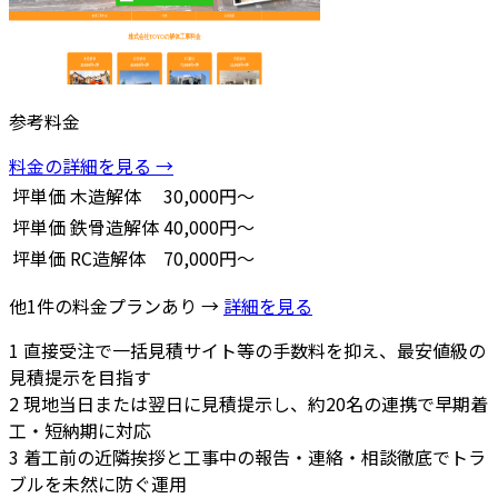
参考料金
料金の詳細を見る →
坪単価
木造解体
30,000円～
坪単価
鉄骨造解体
40,000円～
坪単価
RC造解体
70,000円～
他1件の料金プランあり →
詳細を見る
1
直接受注で一括見積サイト等の手数料を抑え、最安値級の
見積提示を目指す
2
現地当日または翌日に見積提示し、約20名の連携で早期着
工・短納期に対応
3
着工前の近隣挨拶と工事中の報告・連絡・相談徹底でトラ
ブルを未然に防ぐ運用