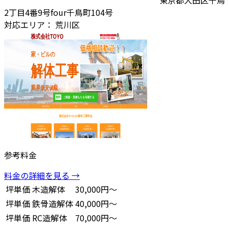
2丁目4番9号four千鳥町104号
対応エリア：
荒川区
参考料金
料金の詳細を見る →
坪単価
木造解体
30,000円～
坪単価
鉄骨造解体
40,000円～
坪単価
RC造解体
70,000円～