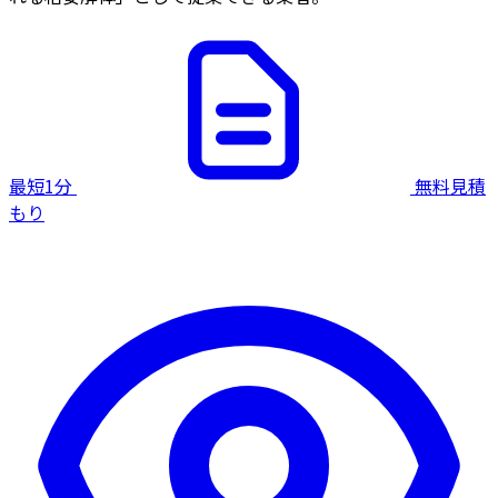
最短1分
無料見積
もり