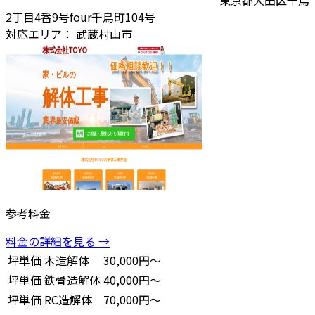
2丁目4番9号four千鳥町104号
対応エリア：
武蔵村山市
参考料金
料金の詳細を見る →
坪単価
木造解体
30,000円～
坪単価
鉄骨造解体
40,000円～
坪単価
RC造解体
70,000円～