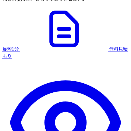
最短1分
無料見積
もり