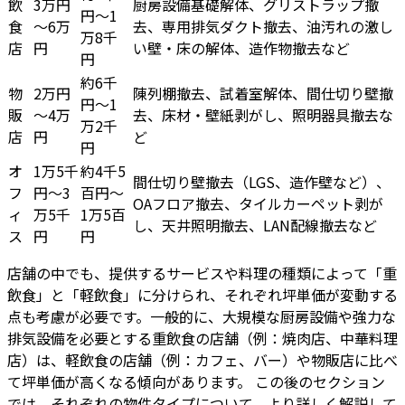
飲
3万円
厨房設備基礎解体、グリストラップ撤
円～1
食
～6万
去、専用排気ダクト撤去、油汚れの激し
万8千
店
円
い壁・床の解体、造作物撤去など
円
約6千
物
2万円
陳列棚撤去、試着室解体、間仕切り壁撤
円～1
販
～4万
去、床材・壁紙剥がし、照明器具撤去な
万2千
店
円
ど
円
オ
1万5千
約4千5
間仕切り壁撤去（LGS、造作壁など）、
フ
円～3
百円～
OAフロア撤去、タイルカーペット剥が
ィ
万5千
1万5百
し、天井照明撤去、LAN配線撤去など
ス
円
円
店舗の中でも、提供するサービスや料理の種類によって「重
飲食」と「軽飲食」に分けられ、それぞれ坪単価が変動する
点も考慮が必要です。一般的に、大規模な厨房設備や強力な
排気設備を必要とする重飲食の店舗（例：焼肉店、中華料理
店）は、軽飲食の店舗（例：カフェ、バー）や物販店に比べ
て坪単価が高くなる傾向があります。 この後のセクション
では、それぞれの物件タイプについて、より詳しく解説して