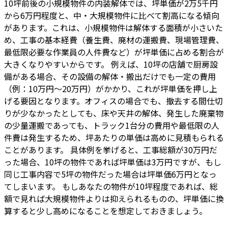
10坪前後の小規模物件の内装解体では、坪単価が2万5千円
から6万円程度と、中・大規模物件に比べて割高になる傾向
があります。これは、小規模物件は解体する面積が小さいた
め、工事の基本経費（養生費、廃材の運搬費、現場管理費、
最低限必要な作業員の人件費など）が坪単価に占める割合が
大きくなりやすいからです。 例えば、10坪の店舗で厨房設
備がある場合、その設備の解体・搬出だけでも一定の費用
（例：10万円～20万円）がかかり、これが坪単価を押し上
げる要因となります。オフィスの場合でも、撤去する間仕切
りが少なかったとしても、床や天井の解体、発生した廃棄物
の少量運搬であっても、トラック1台分の費用や最低限の人
件費は発生するため、坪あたりの単価は高めに見積もられる
ことがあります。 具体例を挙げると、工事総額が30万円だ
った場合、10坪の物件であれば坪単価は3万円ですが、もし
同じ工事内容で5坪の物件だった場合は坪単価6万円となっ
てしまいます。 もしあなたの物件が10坪程度であれば、総
額で見れば大規模物件よりは抑えられるものの、坪単価に換
算すると少し高めになることを想定しておきましょう。