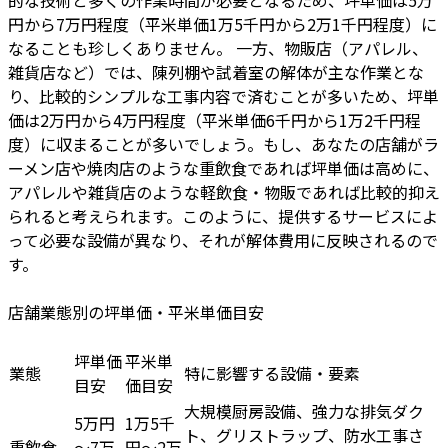
円から7万円程度（平米単価1万5千円から2万1千円程度）に
なることも珍しくありません。 一方、物販店（アパレル、
雑貨店など）では、陳列棚や試着室の解体が主な作業とな
り、比較的シンプルな工事内容で済むことが多いため、坪単
価は2万円から4万円程度（平米単価6千円から1万2千円程
度）に収まることが多いでしょう。もし、あなたの店舗がラ
ーメン店や焼肉店のような重飲食であれば坪単価は高めに、
アパレルや雑貨店のような軽飲食・物販であれば比較的抑え
られると考えられます。このように、提供するサービスによ
って必要な設備が異なり、それが解体費用に反映されるので
す。
店舗業態別の坪単価・平米単価目安
坪単価
平米単
業態
特に影響する設備・要素
目安
価目安
大規模厨房設備、強力な排気ダク
5万円
1万5千
ト、グリストラップ、防水工事さ
重飲食
～7万
円～2万