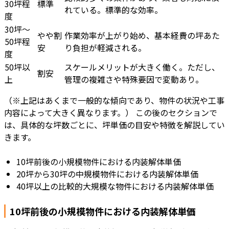
30坪程
標準
れている。標準的な効率。
度
30坪～
やや割
作業効率が上がり始め、基本経費の坪あた
50坪程
安
り負担が軽減される。
度
50坪以
スケールメリットが大きく働く。ただし、
割安
上
管理の複雑さや特殊要因で変動あり。
（※上記はあくまで一般的な傾向であり、物件の状況や工事
内容によって大きく異なります。） この後のセクションで
は、具体的な坪数ごとに、坪単価の目安や特徴を解説してい
きます。
10坪前後の小規模物件における内装解体単価
20坪から30坪の中規模物件における内装解体単価
40坪以上の比較的大規模な物件における内装解体単価
10坪前後の小規模物件における内装解体単価