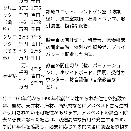
万円
千円
クリニ
3万5
1万5
診療ユニット、レントゲン室（防護
ック
千円
百円～
壁）、技工室設備、石膏トラップ、吸
（歯
～6
1万8
引装置、複雑な配管。
科）
万円
千円
クリニ
2万5
7千5
診察室の間仕切り、処置台、医療機器
ック
千円
百円～
の固定基礎、特別な空調設備、プライ
（その
～5
1万5
バシーに配慮した内装。
他）
万円
千円
1万5
教室の間仕切り（壁、パーテーショ
4千5
千円
ン）、ホワイトボード、照明、受付カ
学習塾
百円～
～3
ウンター、防音設備（音楽教室な
9千円
万円
ど）。
特に1970年代から1990年代前半に建てられた住宅や施設で
は、壁材、天井材、床材、断熱材などにアスベスト含有建材
が使用されている可能性があります。アスベストの調査・除
去が必要になった場合は、別途高額な費用が発生するため、
事前に年代を確認し、必要に応じて専門業者に調査を依頼す