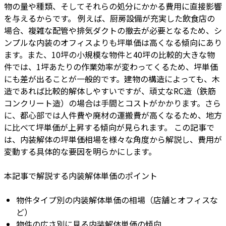
物の量や種類、そしてそれらの処分にかかる費用に直接影響
を与えるからです。 例えば、厨房設備が充実した飲食店の
場合、複雑な配管や排気ダクトの撤去が必要となるため、シ
ンプルな内装のオフィスよりも坪単価は高くなる傾向にあり
ます。また、10坪の小規模な物件と40坪の比較的大きな物
件では、1坪あたりの作業効率が変わってくるため、坪単価
にも差が出ることが一般的です。建物の構造によっても、木
造であれば比較的解体しやすいですが、頑丈なRC造（鉄筋
コンクリート造）の場合は手間とコストがかかります。さら
に、都心部では人件費や廃材の運搬費が高くなるため、地方
に比べて坪単価が上昇する傾向が見られます。 この記事で
は、内装解体の坪単価相場を様々な角度から解説し、費用が
変動する具体的な要因を明らかにします。
本記事で解説する内装解体単価のポイント
物件タイプ別の内装解体単価の相場（店舗とオフィスな
ど）
物件の広さ別に見る内装解体単価の傾向