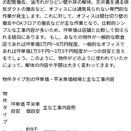
の配管撤去、油汚れがひどい壁や床の解体、天井裏を通る排
気ダクトの撤去など、オフィスには通常見られない専門的な
作業が発生します。これに対して、オフィスは間仕切り壁の
撤去やOAフロアの撤去などが主な作業となり、比較的シン
プルな工事内容が多いため、坪単価は店舗と比較して抑えら
れる傾向にあります。 もし、あなたの物件が一般的な飲食
店であれば坪単価3万円～6万円程度、一般的なオフィスで
あれば坪単価1万5千円～3万5千円程度が一つの目安と言え
るでしょう。このように、物件がどのように使われていたか
によって、解体の内容や手間は大きく変わってきます。
物件タイプ別の坪単価・平米単価相場と主な工事内容
物
件
坪単価
平米単
タ
主な工事内容例
目安
価目安
イ
プ
約9千