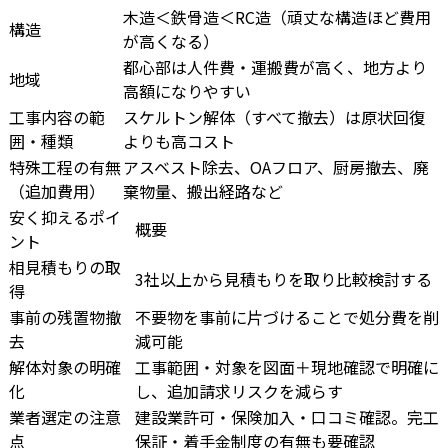
木造＜鉄骨造＜RC造（頑丈な構造ほど費用
構造
が高くなる）
都心部は人件費・運搬費が高く、地方より
地域
高額になりやすい
工事内容の範
スケルトン解体（すべて撤去）は原状回復
囲・種類
よりも高コスト
特殊工程の有無
アスベスト除去、OAフロア、厨房撤去、廃
（追加費用）
棄物量、搬出経路など
安く抑えるポイ
概要
ント
相見積もりの取
3社以上から見積もりを取り比較検討する
得
事前の残置物撤
不要物を事前に片づけることで処分費を削
去
減可能
解体対象の明確
工事範囲・対象を図面＋現地確認で明確に
化
し、追加請求リスクを減らす
業者選定の注意
建設業許可・保険加入・口コミ確認。完工
点
保証・着手金制度の有無も要確認