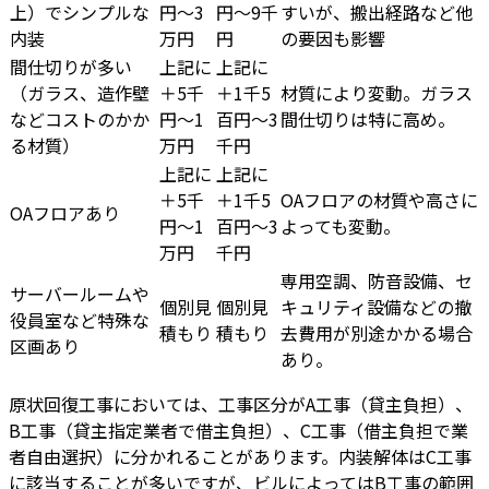
上）でシンプルな
円～3
円～9千
すいが、搬出経路など他
内装
万円
円
の要因も影響
間仕切りが多い
上記に
上記に
（ガラス、造作壁
＋5千
＋1千5
材質により変動。ガラス
などコストのかか
円～1
百円～3
間仕切りは特に高め。
る材質）
万円
千円
上記に
上記に
＋5千
＋1千5
OAフロアの材質や高さに
OAフロアあり
円～1
百円～3
よっても変動。
万円
千円
専用空調、防音設備、セ
サーバールームや
個別見
個別見
キュリティ設備などの撤
役員室など特殊な
積もり
積もり
去費用が別途かかる場合
区画あり
あり。
原状回復工事においては、工事区分がA工事（貸主負担）、
B工事（貸主指定業者で借主負担）、C工事（借主負担で業
者自由選択）に分かれることがあります。内装解体はC工事
に該当することが多いですが、ビルによってはB工事の範囲