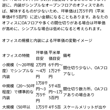
逆に、内装がシンプルなオープンフロアのオフィスであれ
ば、解体するものが少ないため、坪単価は1万5千円（平米
単価4千5百円）に近い金額になることもあります。あなたの
オフィスにOAフロアや多くの間仕切りがある場合は坪単価
が高めに、シンプルな場合は低めになると考えられます。
オフィスの規模と内装による坪単価の変動イメージ
坪単価
平米単
オフィスの特徴
備考
目安
価目安
小規模（～20坪程
2万円
6千円～
間仕切り少ない、OAフロ
度）でシンプルな
～4万
1万2千
アなし
内装
円
円
1万8千
中規模（20～50坪
5千4百
円～3
間仕切り数カ所、OAフロ
程度）で標準的な
円～1万
万5千
アありの場合あり
内装
5百円
円
大規模（50坪以
1万5千
4千5百
スケールメリットが出や