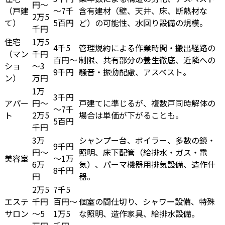
円～
（戸建
～7千
含有建材（壁、天井、床、断熱材な
2万5
て）
5百円
ど）の可能性、水回り設備の規模。
千円
住宅
1万5
4千5
管理規約による作業時間・搬出経路の
（マン
千円
百円～
制限、共有部分の養生徹底、近隣への
ショ
～3
9千円
騒音・振動配慮、アスベスト。
ン）
万円
1万
3千円
アパー
円～
戸建てに準じるが、複数戸同時解体の
～7千
ト
2万5
場合は単価が下がることも。
5百円
千円
3万
シャンプー台、ボイラー、多数の鏡・
9千円
円～
照明、床下配管（給排水・ガス・電
美容室
～1万
6万
気）、パーマ機器用排気設備、造作什
8千円
円
器。
2万5
7千5
エステ
千円
百円～
個室の間仕切り、シャワー設備、特殊
サロン
～5
1万5
な照明、造作家具、給排水設備。