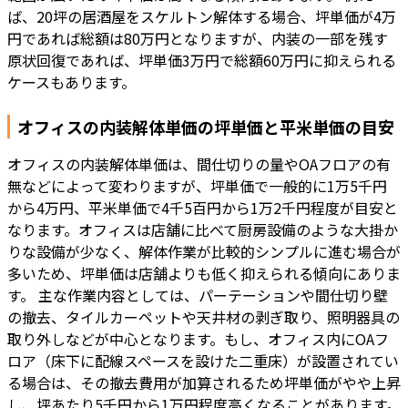
ば、20坪の居酒屋をスケルトン解体する場合、坪単価が4万
円であれば総額は80万円となりますが、内装の一部を残す
原状回復であれば、坪単価3万円で総額60万円に抑えられる
ケースもあります。
オフィスの内装解体単価の坪単価と平米単価の目安
オフィスの内装解体単価は、間仕切りの量やOAフロアの有
無などによって変わりますが、坪単価で一般的に1万5千円
から4万円、平米単価で4千5百円から1万2千円程度が目安と
なります。オフィスは店舗に比べて厨房設備のような大掛か
りな設備が少なく、解体作業が比較的シンプルに進む場合が
多いため、坪単価は店舗よりも低く抑えられる傾向にありま
す。 主な作業内容としては、パーテーションや間仕切り壁
の撤去、タイルカーペットや天井材の剥ぎ取り、照明器具の
取り外しなどが中心となります。もし、オフィス内にOAフ
ロア（床下に配線スペースを設けた二重床）が設置されてい
る場合は、その撤去費用が加算されるため坪単価がやや上昇
し、坪あたり5千円から1万円程度高くなることがあります。