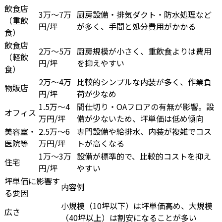
飲食店
3万～7万
厨房設備・排気ダクト・防水処理など
（重飲
円/坪
が多く、手間と処分費用がかかる
食）
飲食店
2万～5万
厨房規模が小さく、重飲食よりは費用
（軽飲
円/坪
を抑えやすい
食）
2万～4万
比較的シンプルな内装が多く、作業負
物販店
円/坪
荷が少なめ
1.5万～4
間仕切り・OAフロアの有無が影響。設
オフィス
万円/坪
備が少ないため、坪単価は低め傾向
美容室・
2.5万～6
専門設備や給排水、内装が複雑でコス
医院等
万円/坪
トが高くなる
1万～3万
設備が標準的で、比較的コストを抑え
住宅
円/坪
やすい
坪単価に影響す
内容例
る要因
小規模（10坪以下）は坪単価高め、大規模
広さ
（40坪以上）は割安になることが多い