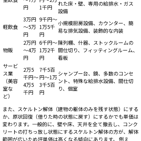
れた床・壁、専用の給排水・ガス
円
1千円
設備
3万円
9千円～
小規模厨房設備、カウンター、簡
軽飲食
～5万
1万5千
易な排気設備、装飾的な内装
円
円
2万円
6千円～
陳列棚、什器、ストックルームの
物販
～4万
1万2千
間仕切り、フィッティングルーム、
円
円
看板
サービ
2万5
7千5百
ス業
シャンプー台、鏡、多数のコンセ
千円～
円～1万
（美容
ント、特殊な給排水設備、間仕切
4万5
3千5百
室な
り、個室
千円
円
ど）
また、スケルトン解体（建物の躯体のみを残す状態）にする
か、原状回復（借りた時の状態に戻す）にするかでも単価は
変わります。一般的に、壁や床、天井を全て撤去し、コンク
リートの打ちっ放し状態にするスケルトン解体の方が、解体
範囲が広いため坪単価は高くなる傾向にあります。 例え