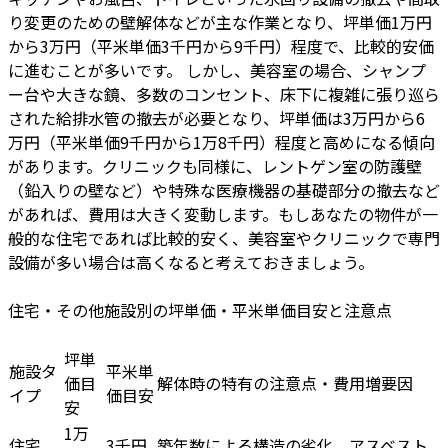
り変更のための壁解体などが主な作業となり、坪単価1万円
から3万円（平米単価3千円から9千円）程度で、比較的安価
に進むことが多いです。 しかし、美容室の場合、シャンプ
ー台や大きな鏡、多数のコンセント、床下に複雑に張り巡ら
された給排水管の撤去が必要となり、坪単価は3万円から6
万円（平米単価9千円から1万8千円）程度と高めになる傾向
があります。クリニックも同様に、レントゲン室の防護壁
（鉛入りの壁など）や特殊な医療機器の基礎部分の撤去など
があれば、費用は大きく変動します。もしあなたの物件が一
般的な住宅であれば比較的安く、美容室やクリニックで専門
設備が多い場合は高くなると考えておきましょう。
住宅・その他施設別の坪単価・平米単価目安と注意点
坪単
施設タ
平米単
価目
解体時の特有の注意点・費用増要因
イプ
価目安
安
1万
住宅
3千円
築年数による構造の劣化、アスベスト