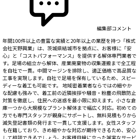
編集部コメント
年間100件以上の豊富な実績と20年以上の業歴を持つ「株式
会社天野興業」は、茨城県結城市を拠点に、お客様に「安
心」と「コストパフォーマンス」を提供する解体専門業者で
す。足場の組立から解体、産業廃棄物の収集運搬まで全工程
を自社で一貫。中間マージンを排除し、適正価格で高品質な
工事を実現します。自社で足場を保有しているため、スピー
ディーな着工も可能です。 地域密着業者ならではの細やか
な配慮も強みで、着工前の近隣挨拶や騒音・粉塵の飛散防止
対策を徹底し、住民への迷惑を最小限に抑えます。小さな倉
庫一つから大規模なプラント解体まで幅広く対応。初めての
方でも専門スタッフが親身にサポートし、無料見積もりから
滅失登記書類の発行まで一貫して支援します。女性スタッフ
も在籍しており、きめ細やかな対応が期待できるため、安心
して相談できるでしょう。お客様目線に立った誠実なサービ