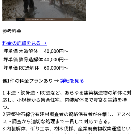
参考料金
料金の詳細を見る →
坪単価
木造解体
40,000円～
坪単価
鉄骨造解体
40,000円～
坪単価
RC造解体
60,000円～
他1件の料金プランあり →
詳細を見る
1
木造・鉄骨造・RC造など、あらゆる建築構造物の解体に対
応し、小規模から集合住宅、内装解体まで豊富な実績を持
つ。
2
建築物石綿含有建材調査者の資格保有者が在籍し、アスベ
スト調査から適切な処理まで一貫して対応できる。
3
内装解体、斫り工事、樹木伐採、産業廃棄物収集運搬とい