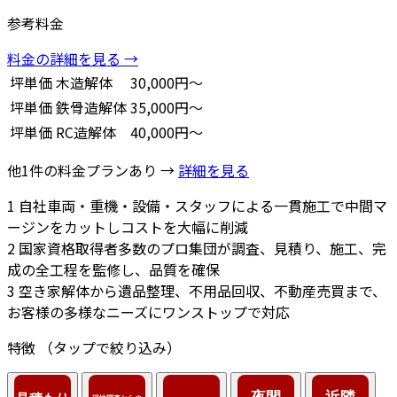
参考料金
料金の詳細を見る →
坪単価
木造解体
30,000円～
坪単価
鉄骨造解体
35,000円～
坪単価
RC造解体
40,000円～
他1件の料金プランあり →
詳細を見る
1
自社車両・重機・設備・スタッフによる一貫施工で中間マ
ージンをカットしコストを大幅に削減
2
国家資格取得者多数のプロ集団が調査、見積り、施工、完
成の全工程を監修し、品質を確保
3
空き家解体から遺品整理、不用品回収、不動産売買まで、
お客様の多様なニーズにワンストップで対応
特徴
（タップで絞り込み）