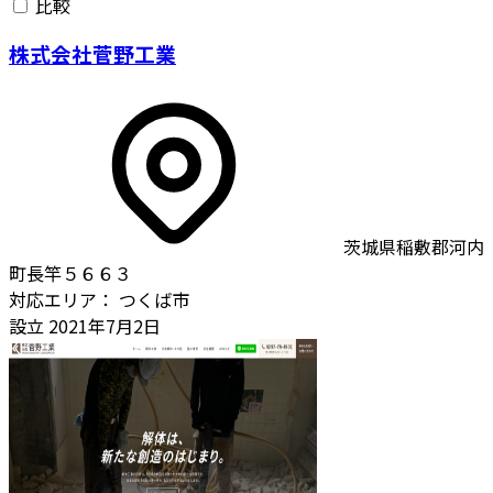
比較
株式会社菅野工業
茨城県稲敷郡河内
町長竿５６６３
対応エリア：
つくば市
設立
2021年7月2日