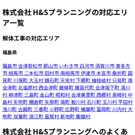
株式会社 H&Sプランニングの対応エリ
ア一覧
解体工事の対応エリア
福島県
福島市
会津若松市
郡山市
いわき市
白河市
須賀川市
喜多方
市
相馬市
二本松市
田村市
南相馬市
伊達市
本宮市
桑折町
国
見町
川俣町
大玉村
鏡石町
天栄村
下郷町
檜枝岐村
只見町
南
会津町
北塩原村
西会津町
磐梯町
猪苗代町
会津坂下町
湯川
村
柳津町
三島町
金山町
昭和村
会津美里町
西郷村
泉崎村
中
島村
矢吹町
棚倉町
矢祭町
塙町
鮫川村
石川町
玉川村
平田村
浅川町
古殿町
三春町
小野町
広野町
楢葉町
富岡町
川内村
大
熊町
双葉町
浪江町
葛尾村
新地町
飯舘村
株式会社 H&Sプランニングへのよくあ