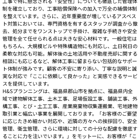
工事で特に懸念される「安全性」についても徹底した管理体
制を確立しており、工事賠償保険への加入で万全の補償体制
を整えています。さらに、近年重要度が増しているアスベス
ト対策においては、専門資格を有するスタッフが調査から撤
去、処分までをワンストップで手掛け、複雑な手続きや安全
管理を全て任せられる点は大きな安心材料です。一般住宅は
もちろん、大規模ビルや特殊構造物にも対応し、土日祝日の
柔軟な対応も可能。解体後の土地活用や不動産売却に関する
相談にも応じるなど、解体工事に留まらない包括的なサポー
ト体制が強みです。顧客の不安に寄り添い、丁寧な説明と誠
実な対応で「ここに依頼して良かった」と実感できるサービ
スを提供しています。
H&Sプランニングは、福島県郡山市を拠点に、福島県内全
域で建物解体工事、土木工事、足場仮設工事、舗装工事、外
構工事、とび・土工工事、産業廃棄物収集運搬業、宅地建物
取引業と幅広い事業を展開しております。「お客様のご要望
に応じたきめ細かい対応や、近隣の方々への挨拶回り、安全
管理、衛生管理、さらに環境に対しての十分な配慮を徹底す
ることに力を注いでいます。」をモットーに、お客様が「こ