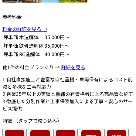
参考料金
料金の詳細を見る →
坪単価
木造解体
35,000円～
坪単価
鉄骨造解体
35,000円～
坪単価
RC造解体
40,000円～
他1件の料金プランあり →
詳細を見る
1
自社直接施工と豊富な自社重機・車両保有によるコスト削
減と多様な工事対応力
2
創業35年以上の実績と熟練の有資格者による高品質な施工
3
徹底した分別作業と工事保険加入による丁寧・安心のサー
ビス提供
特徴
（タップで絞り込み）