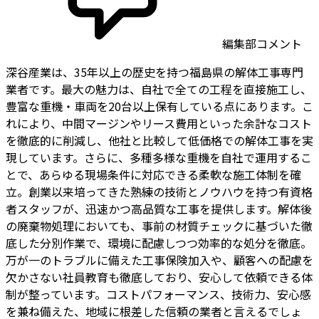
編集部コメント
深谷産業は、35年以上の歴史を持つ福島県の解体工事専門
業者です。最大の魅力は、自社で全ての工程を直接施工し、
豊富な重機・車両を20台以上保有している点にあります。こ
れにより、中間マージンやリース費用といった余計なコスト
を徹底的に削減し、他社と比較して低価格での解体工事を実
現しています。さらに、多種多様な重機を自社で運用するこ
とで、あらゆる現場条件に対応できる柔軟な施工体制を確
立。創業以来培ってきた熟練の技術とノウハウを持つ有資格
者スタッフが、迅速かつ高品質な工事を提供します。解体後
の廃棄物処理においても、事前の材質チェックに基づいた徹
底した分別作業で、環境に配慮しつつ効率的な処分を徹底。
万が一のトラブルに備えた工事保険加入や、顧客への配慮を
欠かさない社員教育も徹底しており、安心して依頼できる体
制が整っています。コストパフォーマンス、技術力、安心感
を兼ね備えた、地域に根差した信頼の業者と言えるでしょ