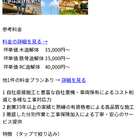
参考料金
料金の詳細を見る →
坪単価
木造解体
35,000円～
坪単価
鉄骨造解体
35,000円～
坪単価
RC造解体
40,000円～
他1件の料金プランあり →
詳細を見る
1
自社直接施工と豊富な自社重機・車両保有によるコスト削
減と多様な工事対応力
2
創業35年以上の実績と熟練の有資格者による高品質な施工
3
徹底した分別作業と工事保険加入による丁寧・安心のサー
ビス提供
特徴
（タップで絞り込み）