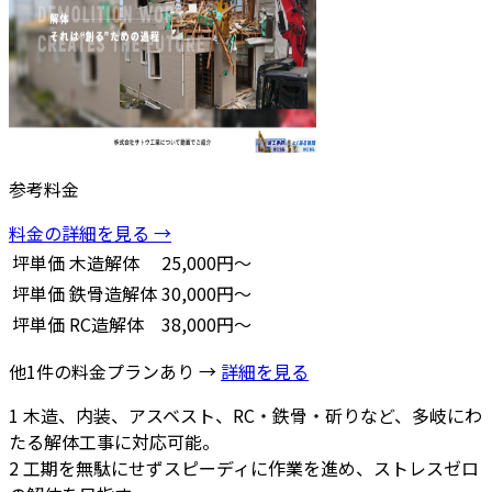
参考料金
料金の詳細を見る →
坪単価
木造解体
25,000円～
坪単価
鉄骨造解体
30,000円～
坪単価
RC造解体
38,000円～
他1件の料金プランあり →
詳細を見る
1
木造、内装、アスベスト、RC・鉄骨・斫りなど、多岐にわ
たる解体工事に対応可能。
2
工期を無駄にせずスピーディに作業を進め、ストレスゼロ