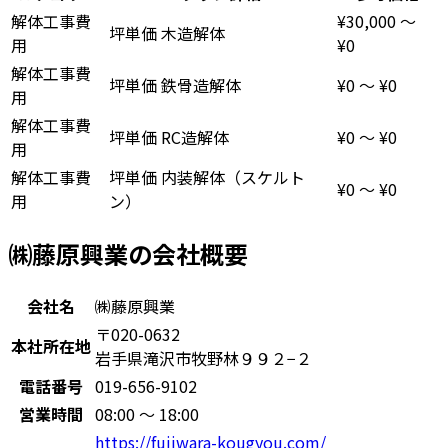
解体工事費
¥30,000
〜
坪単価
木造解体
用
¥0
解体工事費
坪単価
鉄骨造解体
¥0
〜
¥0
用
解体工事費
坪単価
RC造解体
¥0
〜
¥0
用
解体工事費
坪単価
内装解体（スケルト
¥0
〜
¥0
用
ン）
㈱藤原興業の会社概要
会社名
㈱藤原興業
〒020-0632
本社所在地
岩手県滝沢市牧野林９９２−２
電話番号
019-656-9102
営業時間
08:00 〜 18:00
https://fujiwara-kougyou.com/