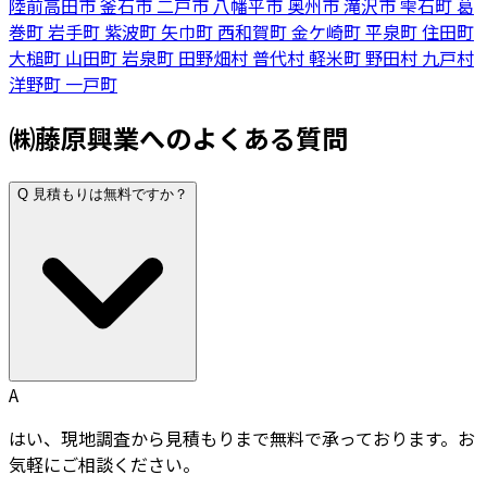
陸前高田市
釜石市
二戸市
八幡平市
奥州市
滝沢市
雫石町
葛
巻町
岩手町
紫波町
矢巾町
西和賀町
金ケ崎町
平泉町
住田町
大槌町
山田町
岩泉町
田野畑村
普代村
軽米町
野田村
九戸村
洋野町
一戸町
㈱藤原興業へのよくある質問
Q
見積もりは無料ですか？
A
はい、現地調査から見積もりまで無料で承っております。お
気軽にご相談ください。