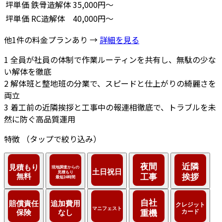
坪単価
鉄骨造解体
35,000円～
坪単価
RC造解体
40,000円～
他1件の料金プランあり →
詳細を見る
1
全員が社員の体制で作業ルーティンを共有し、無駄の少な
い解体を徹底
2
解体班と整地班の分業で、スピードと仕上がりの綺麗さを
両立
3
着工前の近隣挨拶と工事中の報連相徹底で、トラブルを未
然に防ぐ高品質運用
特徴
（タップで絞り込み）