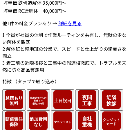
坪単価
鉄骨造解体
35,000円～
坪単価
RC造解体
40,000円～
他1件の料金プランあり →
詳細を見る
1
全員が社員の体制で作業ルーティンを共有し、無駄の少な
い解体を徹底
2
解体班と整地班の分業で、スピードと仕上がりの綺麗さを
両立
3
着工前の近隣挨拶と工事中の報連相徹底で、トラブルを未
然に防ぐ高品質運用
特徴
（タップで絞り込み）