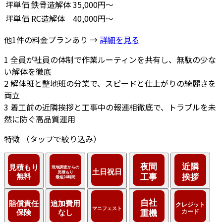
坪単価
鉄骨造解体
35,000円～
坪単価
RC造解体
40,000円～
他1件の料金プランあり →
詳細を見る
1
全員が社員の体制で作業ルーティンを共有し、無駄の少な
い解体を徹底
2
解体班と整地班の分業で、スピードと仕上がりの綺麗さを
両立
3
着工前の近隣挨拶と工事中の報連相徹底で、トラブルを未
然に防ぐ高品質運用
特徴
（タップで絞り込み）