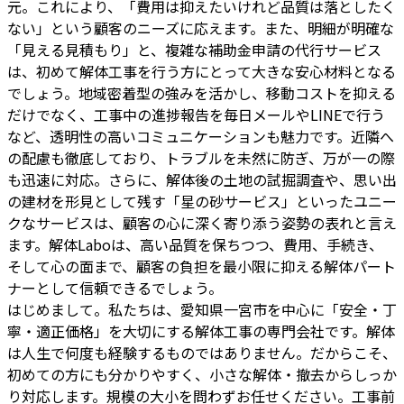
元。これにより、「費用は抑えたいけれど品質は落としたく
ない」という顧客のニーズに応えます。また、明細が明確な
「見える見積もり」と、複雑な補助金申請の代行サービス
は、初めて解体工事を行う方にとって大きな安心材料となる
でしょう。地域密着型の強みを活かし、移動コストを抑える
だけでなく、工事中の進捗報告を毎日メールやLINEで行う
など、透明性の高いコミュニケーションも魅力です。近隣へ
の配慮も徹底しており、トラブルを未然に防ぎ、万が一の際
も迅速に対応。さらに、解体後の土地の試掘調査や、思い出
の建材を形見として残す「星の砂サービス」といったユニー
クなサービスは、顧客の心に深く寄り添う姿勢の表れと言え
ます。解体Laboは、高い品質を保ちつつ、費用、手続き、
そして心の面まで、顧客の負担を最小限に抑える解体パート
ナーとして信頼できるでしょう。
はじめまして。私たちは、愛知県一宮市を中心に「安全・丁
寧・適正価格」を大切にする解体工事の専門会社です。解体
は人生で何度も経験するものではありません。だからこそ、
初めての方にも分かりやすく、小さな解体・撤去からしっか
り対応します。規模の大小を問わずお任せください。工事前