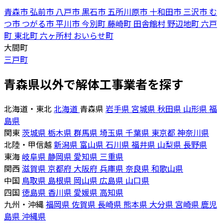
青森市
弘前市
八戸市
黒石市
五所川原市
十和田市
三沢市
む
つ市
つがる市
平川市
今別町
藤崎町
田舎館村
野辺地町
六戸
町
東北町
六ヶ所村
おいらせ町
大間町
三戸町
青森県以外で解体工事業者を探す
北海道・東北
北海道
青森県
岩手県
宮城県
秋田県
山形県
福
島県
関東
茨城県
栃木県
群馬県
埼玉県
千葉県
東京都
神奈川県
北陸・甲信越
新潟県
富山県
石川県
福井県
山梨県
長野県
東海
岐阜県
静岡県
愛知県
三重県
関西
滋賀県
京都府
大阪府
兵庫県
奈良県
和歌山県
中国
鳥取県
島根県
岡山県
広島県
山口県
四国
徳島県
香川県
愛媛県
高知県
九州・沖縄
福岡県
佐賀県
長崎県
熊本県
大分県
宮崎県
鹿児
島県
沖縄県