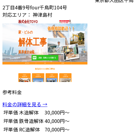
2丁目4番9号four千鳥町104号
対応エリア：
神津島村
参考料金
料金の詳細を見る →
坪単価
木造解体
30,000円～
坪単価
鉄骨造解体
40,000円～
坪単価
RC造解体
70,000円～