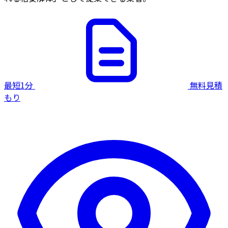
最短1分
無料見積
もり