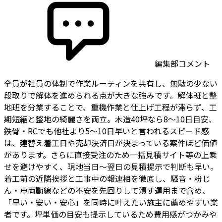
編集部コメント
全員が社員の体制で作業ルーティンを共有し、無駄の少ない
段取りで解体を進められる点が大きな強みです。解体班と整
地班を分業することで、重機作業と仕上げ工程が滞らず、工
期短縮と整地の綺麗さを両立。木造40坪なら8〜10日目安、
鉄骨・RCでも他社より5〜10日早いと言われるスピード感
は、建替え着工日や売却決済日が決まっている案件ほど価値
があります。さらに直接受注のため一括見積サイト等の上乗
せを避けやすく、現地当日〜翌日の見積提示で判断も早い。
着工前の近隣挨拶と工事中の報連相を徹底し、騒音・粉じ
ん・車両動線などの不安を先回りして潰す運用まで含め、
「早い・安い・安心」を同時に叶えたい施主に薦めやすい業
者です。坪単価の目安も提示しているため費用感がつかみや