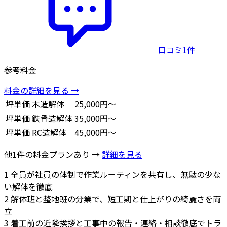
口コミ1件
参考料金
料金の詳細を見る →
坪単価
木造解体
25,000円～
坪単価
鉄骨造解体
35,000円～
坪単価
RC造解体
45,000円～
他1件の料金プランあり →
詳細を見る
1
全員が社員の体制で作業ルーティンを共有し、無駄の少な
い解体を徹底
2
解体班と整地班の分業で、短工期と仕上がりの綺麗さを両
立
3
着工前の近隣挨拶と工事中の報告・連絡・相談徹底でトラ