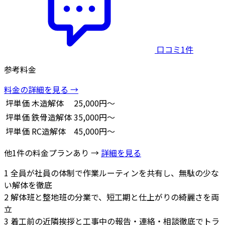
口コミ1件
参考料金
料金の詳細を見る →
坪単価
木造解体
25,000円～
坪単価
鉄骨造解体
35,000円～
坪単価
RC造解体
45,000円～
他1件の料金プランあり →
詳細を見る
1
全員が社員の体制で作業ルーティンを共有し、無駄の少な
い解体を徹底
2
解体班と整地班の分業で、短工期と仕上がりの綺麗さを両
立
3
着工前の近隣挨拶と工事中の報告・連絡・相談徹底でトラ