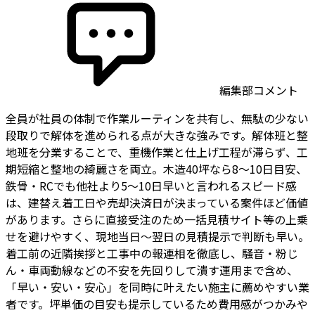
編集部コメント
全員が社員の体制で作業ルーティンを共有し、無駄の少ない
段取りで解体を進められる点が大きな強みです。解体班と整
地班を分業することで、重機作業と仕上げ工程が滞らず、工
期短縮と整地の綺麗さを両立。木造40坪なら8〜10日目安、
鉄骨・RCでも他社より5〜10日早いと言われるスピード感
は、建替え着工日や売却決済日が決まっている案件ほど価値
があります。さらに直接受注のため一括見積サイト等の上乗
せを避けやすく、現地当日〜翌日の見積提示で判断も早い。
着工前の近隣挨拶と工事中の報連相を徹底し、騒音・粉じ
ん・車両動線などの不安を先回りして潰す運用まで含め、
「早い・安い・安心」を同時に叶えたい施主に薦めやすい業
者です。坪単価の目安も提示しているため費用感がつかみや