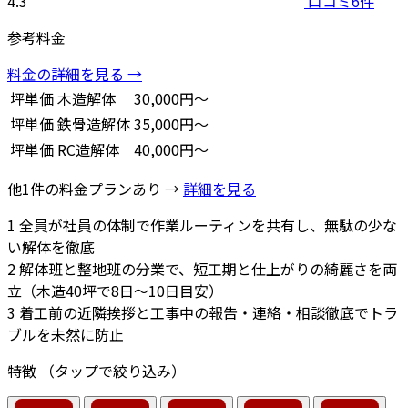
4.3
口コミ6件
参考料金
料金の詳細を見る →
坪単価
木造解体
30,000円～
坪単価
鉄骨造解体
35,000円～
坪単価
RC造解体
40,000円～
他1件の料金プランあり →
詳細を見る
1
全員が社員の体制で作業ルーティンを共有し、無駄の少な
い解体を徹底
2
解体班と整地班の分業で、短工期と仕上がりの綺麗さを両
立（木造40坪で8日〜10日目安）
3
着工前の近隣挨拶と工事中の報告・連絡・相談徹底でトラ
ブルを未然に防止
特徴
（タップで絞り込み）