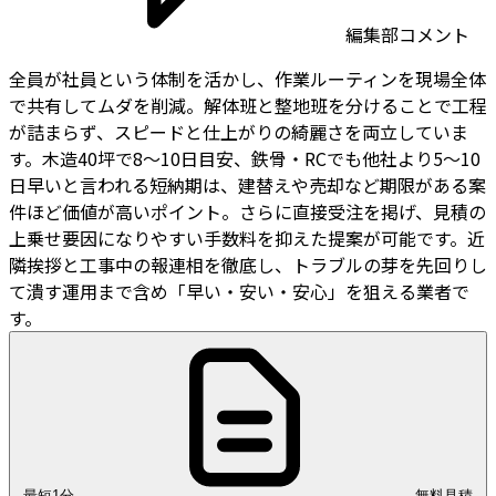
編集部コメント
全員が社員という体制を活かし、作業ルーティンを現場全体
で共有してムダを削減。解体班と整地班を分けることで工程
が詰まらず、スピードと仕上がりの綺麗さを両立していま
す。木造40坪で8〜10日目安、鉄骨・RCでも他社より5〜10
日早いと言われる短納期は、建替えや売却など期限がある案
件ほど価値が高いポイント。さらに直接受注を掲げ、見積の
上乗せ要因になりやすい手数料を抑えた提案が可能です。近
隣挨拶と工事中の報連相を徹底し、トラブルの芽を先回りし
て潰す運用まで含め「早い・安い・安心」を狙える業者で
す。
最短1分
無料見積