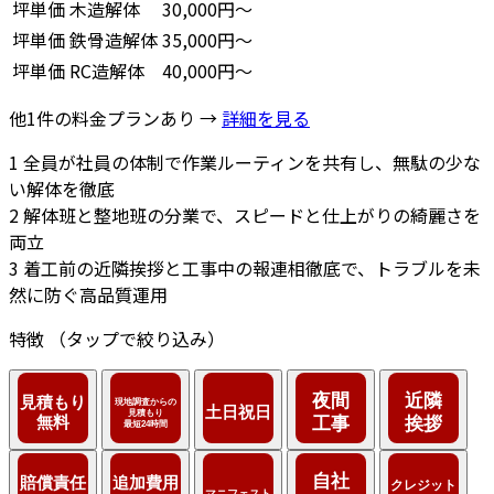
坪単価
木造解体
30,000円～
坪単価
鉄骨造解体
35,000円～
坪単価
RC造解体
40,000円～
他1件の料金プランあり →
詳細を見る
1
全員が社員の体制で作業ルーティンを共有し、無駄の少な
い解体を徹底
2
解体班と整地班の分業で、スピードと仕上がりの綺麗さを
両立
3
着工前の近隣挨拶と工事中の報連相徹底で、トラブルを未
然に防ぐ高品質運用
特徴
（タップで絞り込み）