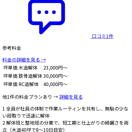
口コミ1件
参考料金
料金の詳細を見る →
坪単価
木造解体
23,000円～
坪単価
鉄骨造解体
30,000円～
坪単価
RC造解体
40,000円～
他1件の料金プランあり →
詳細を見る
1
全員が社員の体制で作業ルーティンを共有し、無駄の少な
い段取りで迅速に解体
2
解体班と整地班の分業で、短工期と仕上がりの綺麗さを両
立（木造40坪で8〜10日目安）