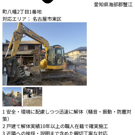
愛知県海部郡蟹江
町八幡2丁目1番地
対応エリア：
名古屋市東区
1
安全・環境に配慮しつつ迅速に解体（騒音・振動・防塵対
策）
2
戸建て解体実績10年以上の職人在籍で確実施工
3
近隣への挨拶・説明まで含めた親切丁寧な対応